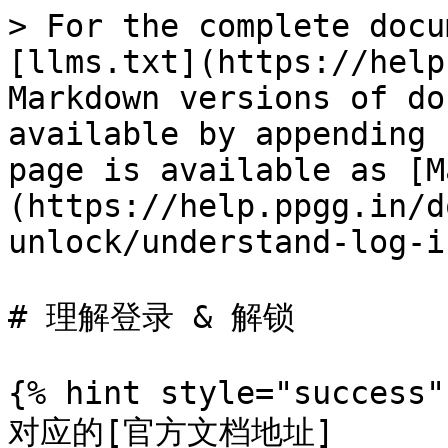
> For the complete docu
[llms.txt](https://help
Markdown versions of do
available by appending 
page is available as [M
(https://help.ppgg.in/d
unlock/understand-log-i
# 理解登录 & 解锁

{% hint style="success" 
对应的[官方文档地址]