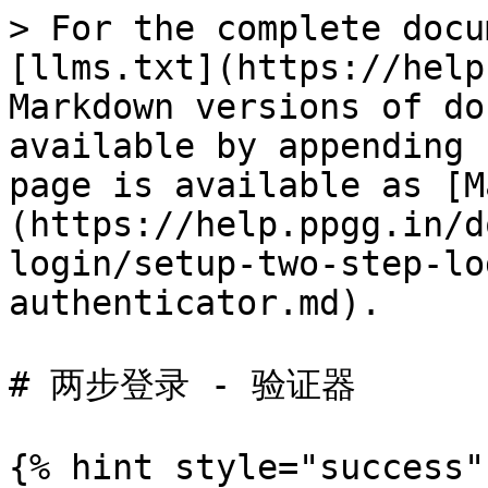
> For the complete docu
[llms.txt](https://help
Markdown versions of do
available by appending 
page is available as [M
(https://help.ppgg.in/d
login/setup-two-step-lo
authenticator.md).

# 两步登录 - 验证器

{% hint style="success" 