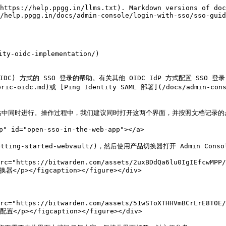
https://help.ppgg.in/llms.txt). Markdown versions of doc
/help.ppgg.in/docs/admin-console/login-with-sso/sso-guid
y-oidc-implementation/)

(OIDC) 方式的 SSO 登录的帮助。有关其他 OIDC IdP 方式配置 SSO 登录，
eric-oidc.md)或 [Ping Identity SAML 部署](/docs/admin-cons
管理员门户网站中同时进行。操作过程中，我们建议同时打开这两个界面，并按照文档记录
 id="open-sso-in-the-web-app"></a>

getting-started-webvault/)，然后使用产品切换器打开 Admin Consol
rc="https://bitwarden.com/assets/2uxBDdQa6lu0IgIEfcwMPP/
换器</p></figcaption></figure></div>

rc="https://bitwarden.com/assets/51wSToXTHHVmBCrLrE8T0E/
 配置</p></figcaption></figure></div>
