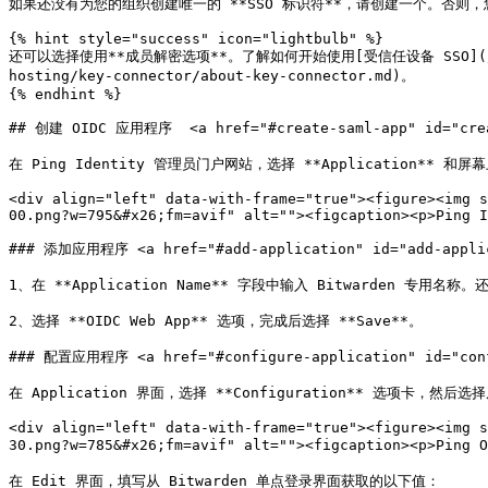
如果还没有为您的组织创建唯一的 **SSO 标识符**，请创建一个。否则
{% hint style="success" icon="lightbulb" %}

还可以选择使用**成员解密选项**。了解如何开始使用[受信任设备 SSO](/docs/admin
hosting/key-connector/about-key-connector.md)。

{% endhint %}

## 创建 OIDC 应用程序  <a href="#create-saml-app" id="crea
在 Ping Identity 管理员门户网站，选择 **Application** 和屏幕
<div align="left" data-with-frame="true"><figure><img s
00.png?w=795&#x26;fm=avif" alt=""><figcaption><p>Ping I
### 添加应用程序 <a href="#add-application" id="add-applic
1、在 **Application Name** 字段中输入 Bitwarden 专用
2、选择 **OIDC Web App** 选项，完成后选择 **Save**。

### 配置应用程序 <a href="#configure-application" id="confi
在 Application 界面，选择 **Configuration** 选项卡，然后选
<div align="left" data-with-frame="true"><figure><img s
30.png?w=785&#x26;fm=avif" alt=""><figcaption><p>Ping 
在 Edit 界面，填写从 Bitwarden 单点登录界面获取的以下值：
