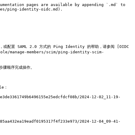
umentation pages are available by appending `.md` to 
es/ping-identity-oidc.md).

或配置 SAML 2.0 方式的 Ping Identity 的帮助，请参阅 [OIDC 
ole/manage-members/scim/ping-identity-scim-
的步骤顺序完成操作。

e：

e3de3361749b6496155e25edcfdcf08b/2024-12-02_11-19-
85aa432ea19eadf0195317f4f233e973/2024-12-04_09-41-