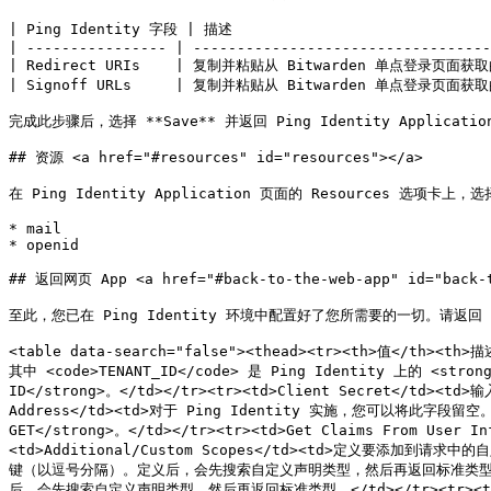
| Ping Identity 字段 | 描述                              
| ---------------- | ----------------------------------
| Redirect URIs    | 复制并粘贴从 Bitwarden 单点登录页面获取
| Signoff URLs     | 复制并粘贴从 Bitwarden 单点登录页面获
完成此步骤后，选择 **Save** 并返回 Ping Identity Applicat
## 资源 <a href="#resources" id="resources"></a>

在 Ping Identity Application 页面的 Resources 选项卡上
* mail

* openid

## 返回网页 App <a href="#back-to-the-web-app" id="back-t
至此，您已在 Ping Identity 环境中配置好了您所需要的一切。请返回 Bi
<table data-search="false"><thead><tr><th>值</th><th>描
其中 <code>TENANT_ID</code> 是 Ping Identity 上的 <stro
ID</strong>。</td></tr><tr><td>Client Secret</td>
Address</td><td>对于 Ping Identity 实施，您可以将此字段留空。</td>
GET</strong>。</td></tr><tr><td>Get Claims From U
<td>Additional/Custom Scopes</td><td>定义要添加到请求中
键（以逗号分隔）。定义后，会先搜索自定义声明类型，然后再返回标准类型。</td><
后，会先搜索自定义声明类型，然后再返回标准类型。</td></tr><tr><td>Request