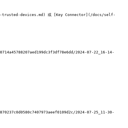
sted-devices.md) 或 [Key Connector](/docs/self-
0714a45788207aed199dc3f3df78e6dd/2024-07-22_16-14-
870237c0d0580c7407973aeef0109d2c/2024-07-25_11-30-