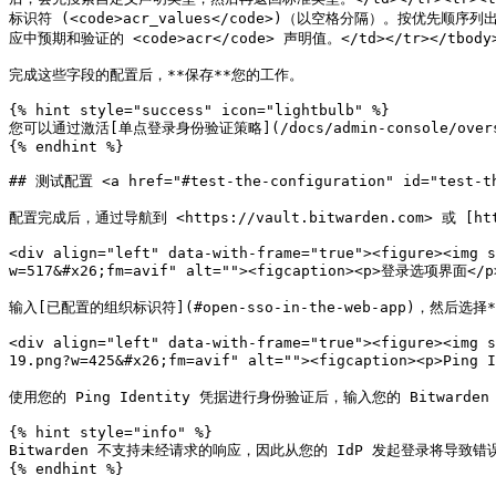
标识符 (<code>acr_values</code>)（以空格分隔）。按优先顺序列出 <code
应中预期和验证的 <code>acr</code> 声明值。</td></tr></tbody><
完成这些字段的配置后，**保存**您的工作。

{% hint style="success" icon="lightbulb" %}

您可以通过激活[单点登录身份验证策略](/docs/admin-console/oversight
{% endhint %}

## 测试配置 <a href="#test-the-configuration" id="test-th
配置完成后，通过导航到 <https://vault.bitwarden.com> 或 [h
<div align="left" data-with-frame="true"><figure><img s
w=517&#x26;fm=avif" alt=""><figcaption><p>登录选项界面</p><
输入[已配置的组织标识符](#open-sso-in-the-web-app)，然后
<div align="left" data-with-frame="true"><figure><img s
19.png?w=425&#x26;fm=avif" alt=""><figcaption><p>Ping 
使用您的 Ping Identity 凭据进行身份验证后，输入您的 Bitward
{% hint style="info" %}

Bitwarden 不支持未经请求的响应，因此从您的 IdP 发起登录将导致错误。
{% endhint %}
