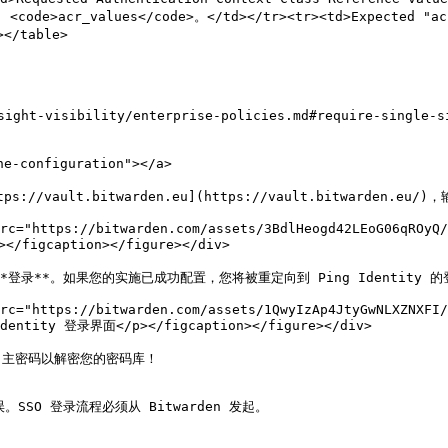
>acr_values</code>。</td></tr><tr><td>Expected "acr
/table>

-visibility/enterprise-policies.md#require-single-
e-configuration"></a>

ttps://vault.bitwarden.eu](https://vault.bitwar
rc="https://bitwarden.com/assets/3BdlHeogd42LEoG06qROyQ/
/figcaption></figure></div>

选择**登录**。如果您的实施已成功配置，您将被重定向到 Ping Identity 的
rc="https://bitwarden.com/assets/1QwyIzAp4JtyGwNLXZNXFI/
Identity 登录界面</p></figcaption></figure></div>

en 主密码以解密您的密码库！

SSO 登录流程必须从 Bitwarden 发起。
