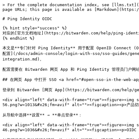
> For the complete documentation index, see [llms.txt](
page URLs; this page is available as [Markdown](https:/
# Ping Identity OIDC

{% hint style="success" %}

对应的[官方文档地址](https://bitwarden.com/help/ping-identit
{% endhint %}

本文是**专门针对 Ping Identity** 用于配置 OpenID Connect 
配置](/docs/admin-console/login-with-sso/sso-guides/gen
integration.md)。

配置需要在 Bitwarden 网页 App 和 Ping Identity 
## 在网页 App 中打开 SSO <a href="#open-sso-in-the-web-app"
登录到 Bitwarden [网页 App](https://bitwarden.com/help/
<div align="left" data-with-frame="true"><figure><img s
56.png?w=1013&#x26;fm=avif" alt=""><figcaption><p>产品切
从导航中选择**设置** → **单点登录**：

<div align="left" data-with-frame="true"><figure><img s
46.png?w=1036&#x26;fm=avif" alt=""><figcaption><p>OIDC