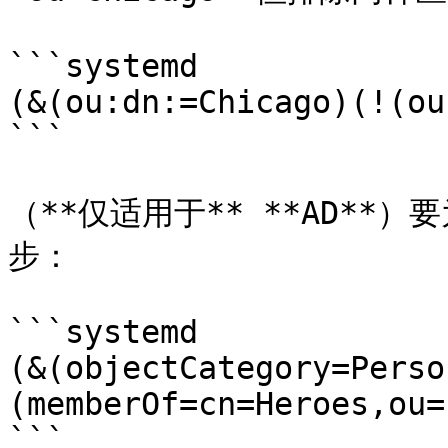
```systemd

(&(ou:dn:=Chicago)(!(ou
```

（**仅适用于** **AD**）
步：

```systemd

(&(objectCategory=Perso
(memberOf=cn=Heroes,ou=
```
