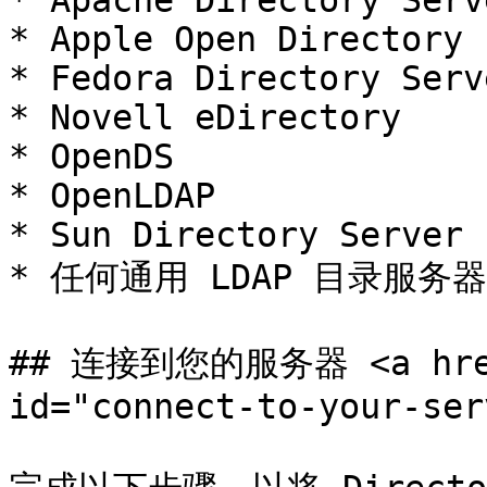
* Apache Directory Serv
* Apple Open Directory

* Fedora Directory Serve
* Novell eDirectory

* OpenDS

* OpenLDAP

* Sun Directory Server 
* 任何通用 LDAP 目录服务器

## 连接到您的服务器 <a href="
id="connect-to-your-ser