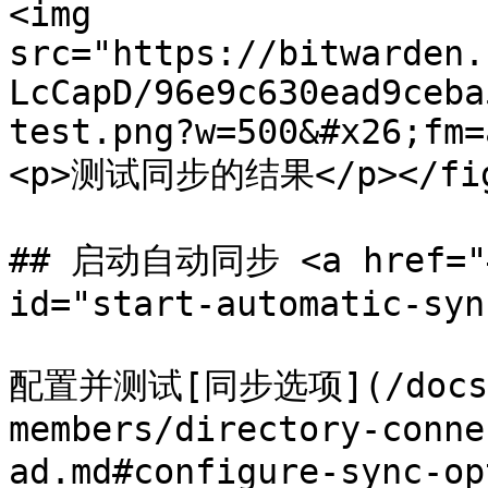
<img 
src="https://bitwarden.
LcCapD/96e9c630ead9ceba
test.png?w=500&#x26;fm=
<p>测试同步的结果</p></figca
## 启动自动同步 <a href="#s
id="start-automatic-syn
配置并测试[同步选项](/docs/ad
members/directory-conne
ad.md#configure-sync-