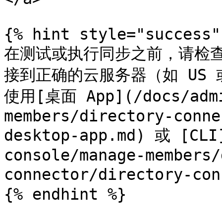
{% hint style="success"
在测试或执行同步之前，请检查 Di
接到正确的云服务器（如 US 
使用[桌面 App](/docs/admi
members/directory-conne
desktop-app.md) 或 [CLI
console/manage-members/
connector/directory-c
{% endhint %}
