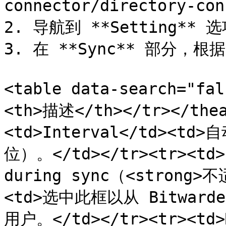
connector/directory-con
2. 导航到 **Setting** 选
3. 在 **Sync** 部分，
<table data-search="fa
<th>描述</th></tr></thea
<td>Interval</td>
位）。</td></tr><tr><td>R
during sync（<strong>不
<td>选中此框以从 Bitwa
用户。</td></tr><tr><td>M