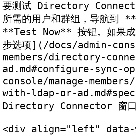
要测试 Directory Con
所需的用户和群组，导航到 **Da
**Test Now** 按钮。
步选项](/docs/admin-cons
members/directory-conne
ad.md#configure-sync-
console/manage-members/
with-ldap-or-ad.md#spe
Directory Connector 窗
<div align="left" data-