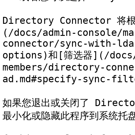
Directory Connector
(/docs/admin-console/ma
connector/sync-with-lda
options)和[筛选器](/docs/
members/directory-conne
ad.md#specify-sync-f
如果您退出或关闭了 Directo
最小化或隐藏此程序到系统托盘