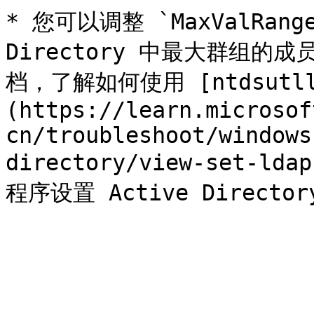
* 您可以调整 `MaxValRang
Directory 中最大群组的成
档，了解如何使用 [ntdsutll
(https://learn.microsof
cn/troubleshoot/windows
directory/view-set-lda