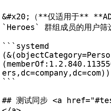
&#x20;（**仅适用于** **
`Heroes` 群组成员的用户筛
```systemd

(&(objectCategory=Perso
(memberOf:1.2.840.11355
ers,dc=company,dc=com))

```

## 测试同步 <a href="#tes
</a>
