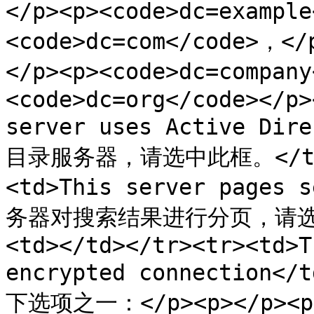
</p><p><code>dc=exampl
<code>dc=com</code>，</
</p><p><code>dc=compan
<code>dc=org</code></p>
server uses Active D
目录服务器，请选中此框。</td><
<td>This server pages 
务器对搜索结果进行分页，请选中
<td></td></tr><tr><td>T
encrypted connectio
下选项之一：</p><p></p><p><