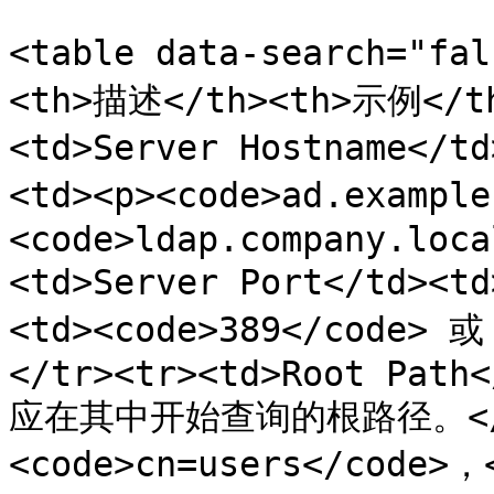
<table data-search="fa
<th>描述</th><th>示例</th
<td>Server Hostname
<td><p><code>ad.exampl
<code>ldap.company.loca
<td>Server Port</td
<td><code>389</code> 或
</tr><tr><td>Root Path<
应在其中开始查询的根路径。</td
<code>cn=users</code>，