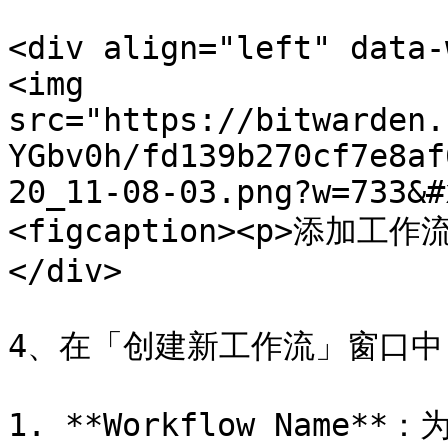
<div align="left" data-
<img 
src="https://bitwarden.
YGbv0h/fd139b270cf7e8af
20_11-08-03.png?w=733&#
<figcaption><p>添加工作流<
</div>

4、在「创建新工作流」窗口中
1. **Workflow Name