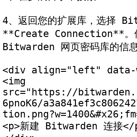
4、返回您的扩展库，选择 Bitw
**Create Connectio
Bitwarden 网页密码库的
<div align="left" data-
<img 
src="https://bitwarden.
6pnoK6/a3a841ef3c806242
tion.png?w=1400&#x26;fm
<p>新建 Bitwarden 连接</p