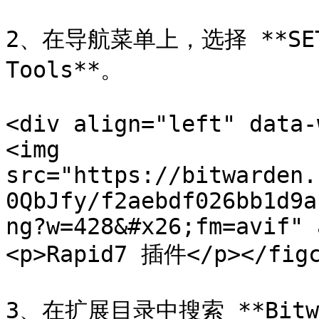
2、在导航菜单上，选择 **SETTIN
Tools**。

<div align="left" data-
<img 
src="https://bitwarden.
0QbJfy/f2aebdf026bb1d9a
ng?w=428&#x26;fm=avif" 
<p>Rapid7 插件</p></figc
3、在扩展目录中搜索 **Bitw