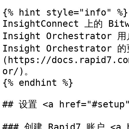
{% hint style="info" %}

InsightConnect 上的 B
Insight Orchestrat
Insight Orchestrato
(https://docs.rapid7.co
or/)。

{% endhint %}

## 设置 <a href="#setup"
### 创建 Rapid7 账户 <a h