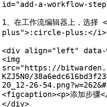
id="add-a-workflow-step
1、在工作流编辑器上，选择 <i c
plus">:circle-plus:
<div align="left" data-
<img 
src="https://bitwarden.
KZJ5N0/38a6edc616bd3f23
20_12-26-54.png?w=262&#
<figcaption><p>添加步骤</
</div>
