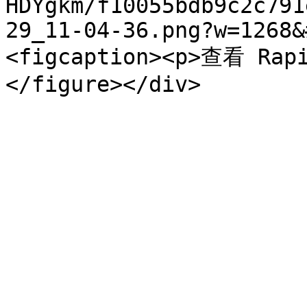
HDYgkm/f10055bdb9c2c791
29_11-04-36.png?w=1268&
<figcaption><p>查看 Rap