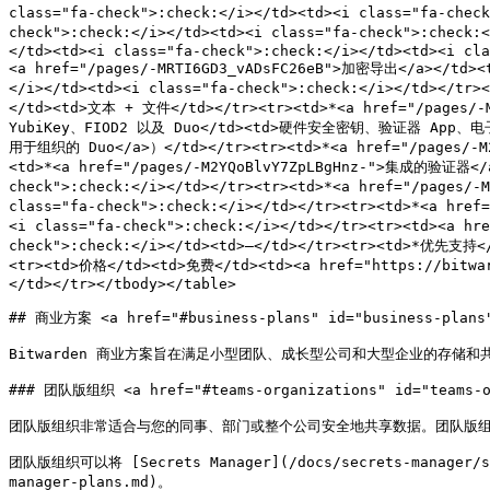
class="fa-check">:check:</i></td><td><i class="fa-che
check">:check:</i></td><td><i class="fa-check">:check
</td><td><i class="fa-check">:check:</i></td><td><i cla
<a href="/pages/-MRTI6GD3_vADsFC26eB">加密导出</a></td><td
</i></td><td><i class="fa-check">:check:</i></td></t
</td><td>文本 + 文件</td></tr><tr><td>*<a href="/p
YubiKey、FIOD2 以及 Duo</td><td>硬件安全密钥、验证器 App、电子
用于组织的 Duo</a>）</td></tr><tr><td>*<a href="/pages/-M
<td>*<a href="/pages/-M2YQoBlvY7ZpLBgHnz-">集成的验证器</
check">:check:</i></td></tr><tr><td>*<a href="/pages/
class="fa-check">:check:</i></td></tr><tr><td>*<a href
<i class="fa-check">:check:</i></td></tr><tr><td><a h
check">:check:</i></td><td>—</td></tr><tr><td>*优先支持</t
<tr><td>价格</td><td>免费</td><td><a href="https://bitwa
</td></tr></tbody></table>

## 商业方案 <a href="#business-plans" id="business-plans"
Bitwarden 商业方案旨在满足小型团队、成长型公司和大型企业的存储和共
### 团队版组织 <a href="#teams-organizations" id="teams-or
团队版组织非常适合与您的同事、部门或整个公司安全地共享数据。团队版组
团队版组织可以将 [Secrets Manager](/docs/secrets-manager/
manager-plans.md)。
