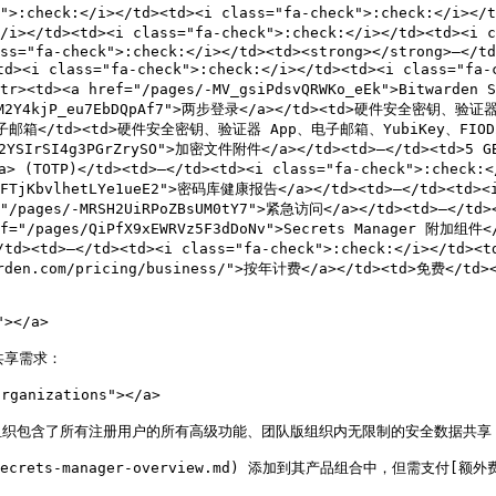
ck">:check:</i></td><td><i class="fa-check">:check:</i>
:</i></td><td><i class="fa-check">:check:</i></td><td><
ss="fa-check">:check:</i></td><td><strong>︎</strong>—</t
><i class="fa-check">:check:</i></td><td><i class="fa-c
r><tr><td><a href="/pages/-MV_gsiPdsvQRWKo_eEk">Bitwar
ages/-M2Y4kjP_eu7EbDQpAf7">两步登录</a></td><td>硬件安全
邮箱</td><td>硬件安全密钥、验证器 App、电子邮箱、YubiKey、FIOD2 以及
2YSIrSI4g3PGrZrySO">加密文件附件</a></td><td>—</td><td>5 GB
a> (TOTP)</td><td>—</td><td><i class="fa-check">:che
-MFTjKbvlhetLYe1ueE2">密码库健康报告</a></td><td>—</td><td><i 
="/pages/-MRSH2UiRPoZBsUM0tY7">紧急访问</a></td><td>—</td><
ref="/pages/QiPfX9xEWRVz5F3dDoNv">Secrets Manager 附加组件<
d><td>—</td><td><i class="fa-check">:check:</i></td><td
rden.com/pricing/business/">按年计费</a></td><td>免费</td><
></a>

享需求：

ganizations"></a>

织包含了所有注册用户的所有高级功能、团队版组织内无限制的安全数据共享，以
secrets-manager-overview.md) 添加到其产品组合中，但需支付[额外费用](