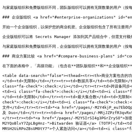
与家庭版组织和免费版组织不同，团队版组织可以拥有无限数量的用户（按每
### 企业版组织 <a href="#enterprise-organizations" id="ent
开始一个企业版组织，以保护您的商业机密。企业版组织包含了所有注册用户的
企业版组织可以将 Secrets Manager 添加到其产品组合中，但需支付额
与家庭版组织和免费版组织不同，企业版组织可以拥有无限数量的用户（按每
### 商业方案比较 <a href="#compare-business-plans" id="comp
在下面的表格中，「高级功能」（包含在**团队版组织**和**企业版组织**中
<table data-search="false"><thead><tr><th>商业方案
</td><td>无限制</td></tr><tr><td>数据共享</td><td>无限制</td>
class="fa-check">:check:</i></td></tr><tr><td>跨设备同步<
<td><i class="fa-check">:check:</i></td><td><i class
</td><td>无限制</td></tr><tr><td>最大集合数</td><td>无限制</td
check">:check:</i></td><td><i class="fa-check">:check:
文件</td></tr><tr><td>*<a href="/pages/-M2Y4kjP_eu
及 Duo</td></tr><tr><td><a href="/pages/-MRjJZPzfR3qvR
</tr><tr><td>*<a href="/pages/-M2YSIrSI4g3PGrZrySO"
M2YQoBlvY7ZpLBgHnz-">Bitwarden 验证器</a> (TOTP)</td><td>
MRSH2UiRPoZBsUM0tY7">个人紧急访问</a></td><td><i class="fa-