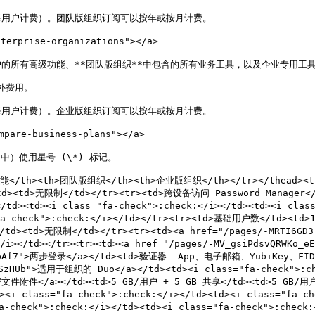
用户计费）。团队版组织订阅可以按年或按月计费。

erprise-organizations"></a>

所有高级功能、**团队版组织**中包含的所有业务工具，以及企业专用工具，
外费用。

用户计费）。企业版组织订阅可以按年或按月计费。

are-business-plans"></a>

）使用星号 (\*) 标记。

包含的功能</th><th>团队版组织</th><th>企业版组织</th></tr></the
<td>无限制</td></tr><tr><td>跨设备访问 Password Manager</td>
/td><td><i class="fa-check">:check:</i></td><td><i cla
="fa-check">:check:</i></td></tr><tr><td>基础用户数</td><t
><td>无限制</td></tr><tr><td><a href="/pages/-MRTI6GD3_
</i></td></tr><tr><td><a href="/pages/-MV_gsiPdsvQRWKo_
7EbDQpAf7">两步登录</a></td><td>验证器  App、电子邮箱、YubiKey、
xSzHUb">适用于组织的 Duo</a></td><td><i class="fa-check">:che
>加密文件附件</a></td><td>5 GB/用户 + 5 GB 共享</td><td>5 GB/用户
<i class="fa-check">:check:</i></td><td><i class="fa-ch
check">:check:</i></td><td><i class="fa-check">:check:<