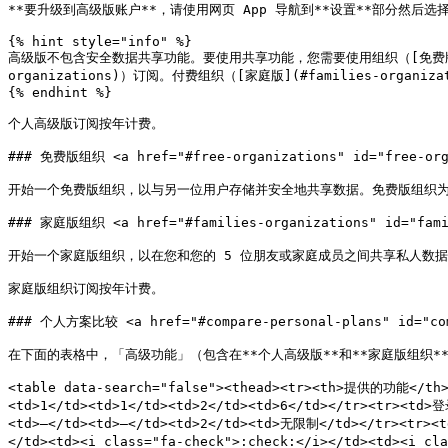
**要升级到高级版账户**，请使用网页 App 导航到**设置**部分然后选择**升级
{% hint style="info" %}

高级版不包含安全数据共享功能。要使用共享功能，您需要使用组织（[免费版](#free-or
organizations)）订阅。付费组织（[家庭版](#families-organiz
{% endhint %}

个人高级版订阅按年计费。

### 免费版组织 <a href="#free-organizations" id="free-orga
开始一个免费版组织，以与另一位用户存储并安全地共享数据。免费版组织为 2
### 家庭版组织 <a href="#families-organizations" id="famil
开始一个家庭版组织，以在您和您的 5 位朋友或家庭成员之间共享私人数据
家庭版组织订阅按年计费。

### 个人方案比较 <a href="#compare-personal-plans" id="comp
在下面的表格中，「高级功能」（包含在**个人高级版**和**家庭版组织**中
<table data-search="false"><thead><tr><th>提供的功能</
<td>1</td><td>1</td><td>2</td><td>6</td></tr><tr
<td>—</td><td>—</td><td>2</td><td>无限制</td></tr><tr><t
</td><td><i class="fa-check">:check:</i></td><td><i cl