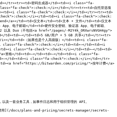
</td></tr><tr><td>密码生成器</td><td><i class="fa-
i class="fa-check">:check:</i></td></tr><tr><td>自托管选项
d><td><i class="fa-check">:check:</i></td></tr><tr><td>
heck">:check:</i></td><td><i class="fa-check">:check:
den Send</a></td><td>仅文本</td><td>文本 + 文件</td><td>仅文本
密钥、验证器 App、电子邮箱</td><td>硬件安全密钥、验证器 App、电子邮箱、
 Duo（不包括<a href="/pages/-M2Y4k_ORXwrsNVGH4gy">
</td><td>—</td><td>5 GB/用户 + 5 GB 共享</td></tr><tr>
ck:</i></td><td>（如果也是个人高级版）</td><td><i class="fa-
class="fa-check">:check:</i></td><td>—</td><td><i 
td><i class="fa-check">:check:</i></td><td>—</td><td>
/a>资格</td><td>—</td><td>—</td><td><i class="fa-
>—</td><td><i class="fa-check">:check:</i></td></tr>
td><a href="https://bitwarden.com/pricing/">按年计费</a>
及一套业务工具，如事件日志和用于组织管理的 API。

/docs/plans-and-pricing/secrets-manager/secrets-