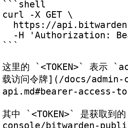
```shell

curl -X GET \

  https://api.bitwarden.com/public/collections \

  -H 'Authorization: Bearer <TOKEN>'

```

这里的 `<TOKEN>` 表示 `a
载访问令牌](/docs/admin-co
api.md#bearer-access-t
其中 `<TOKEN>` 是获取到的
console/bitwarden-publi