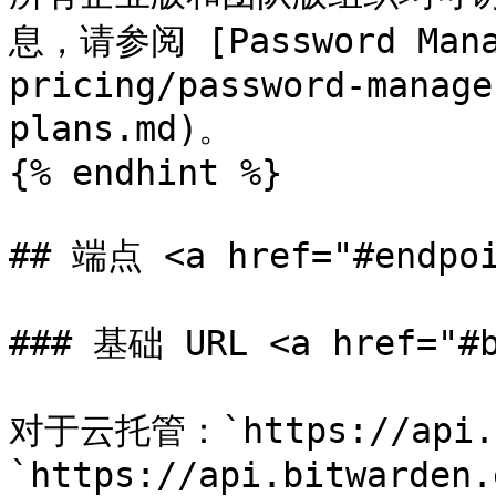
息，请参阅 [Password Mana
pricing/password-manage
plans.md)。

{% endhint %}

## 端点 <a href="#endpoi
### 基础 URL <a href="#b
对于云托管：`https://api.b
`https://api.bitwarden.e