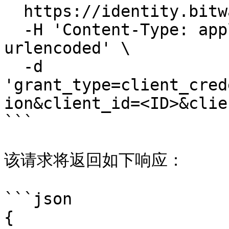
  https://identity.bitwarden.com/connect/token \

  -H 'Content-Type: application/x-www-form-
urlencoded' \

  -d 
'grant_type=client_cred
ion&client_id=<ID>&clie
```

该请求将返回如下响应：

```json

{
