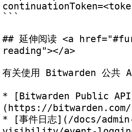
continuationToken=<toke
```

## 延伸阅读 <a href="#fur
reading"></a>

有关使用 Bitwarden 公共
* [Bitwarden Public AP
(https://bitwarden.com/
* [事件日志](/docs/admin-