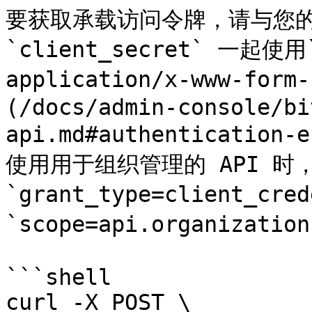
要获取承载访问令牌，请与您的 `c
`client_secret` 一起使用`C
application/x-www-for
(/docs/admin-console/bi
api.md#authentication
使用用于组织管理的 API 时
`grant_type=client_cred
`scope=api.organizati
```shell

curl -X POST \
