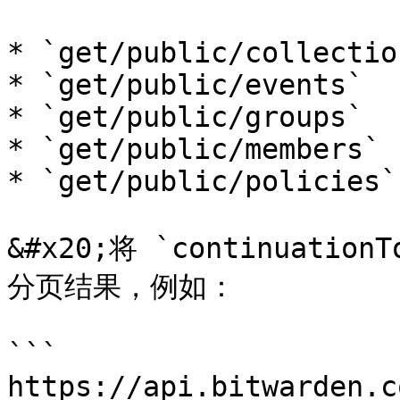
* `get/public/collection
* `get/public/events`

* `get/public/groups`

* `get/public/members`

* `get/public/policies`

&#x20;将 `continuat
分页结果，例如：

```

https://api.bitwarden.c