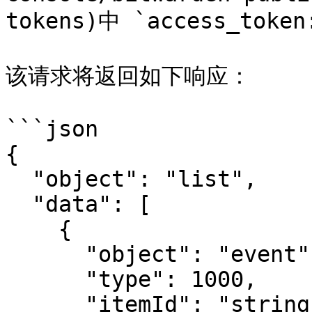
tokens)中 `access_tok
该请求将返回如下响应：

```json

{

  "object": "list",

  "data": [

    {

      "object": "event",

      "type": 1000,

      "itemId": "string",
