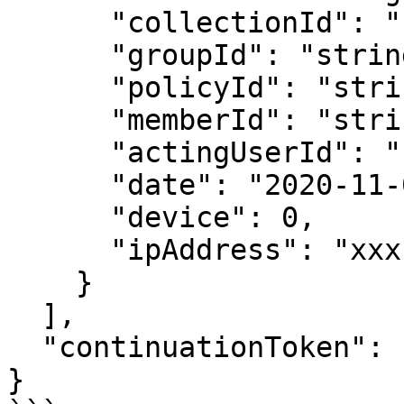
      "collectionId": "string",

      "groupId": "string",

      "policyId": "string",

      "memberId": "string",

      "actingUserId": "string",

      "date": "2020-11-04T15:01:21.698Z",

      "device": 0,

      "ipAddress": "xxx.xx.xxx.x"

    }

  ],

  "continuationToken": "string"

}
