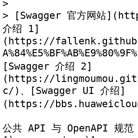
>

> [Swagger 官方网站](https
介绍 1]
(https://fallenk.github
A%84%E5%BF%AB%E9%80%9F
[Swagger 介绍 2]
(https://lingmoumou.git
c/)、[Swagger UI 介绍]
(https://bbs.huaweiclou
公共 API 与 OpenAPI 规