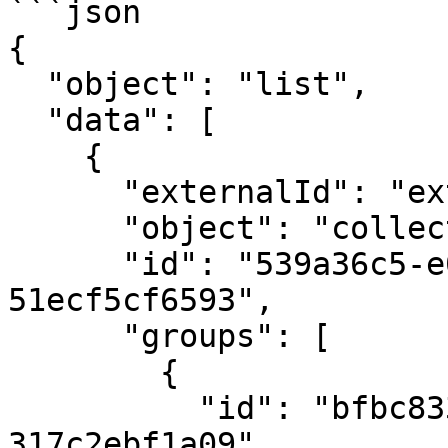
```json

{

  "object": "list",

  "data": [

    {

      "externalId": "external_id_123456",

      "object": "collection",

      "id": "539a36c5-e0d2-4cf9-979e-
51ecf5cf6593",

      "groups": [

        {

          "id": "bfbc8338-e329-4dc0-b0c9-
317c2ebf1a09",
