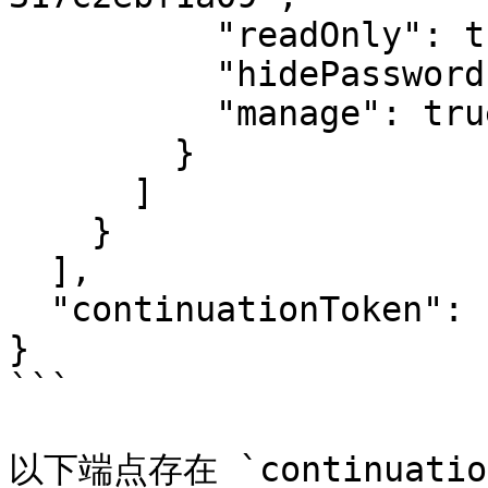
          "readOnly": true,

          "hidePasswords": true,

          "manage": true

        }

      ]

    }

  ],

  "continuationToken": "string"

}

```

以下端点存在 `continuation