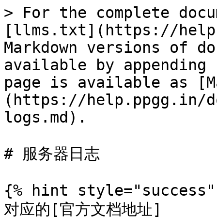
> For the complete docu
[llms.txt](https://help
Markdown versions of do
available by appending 
page is available as [M
(https://help.ppgg.in/d
logs.md).

# 服务器日志

{% hint style="success" 
对应的[官方文档地址]