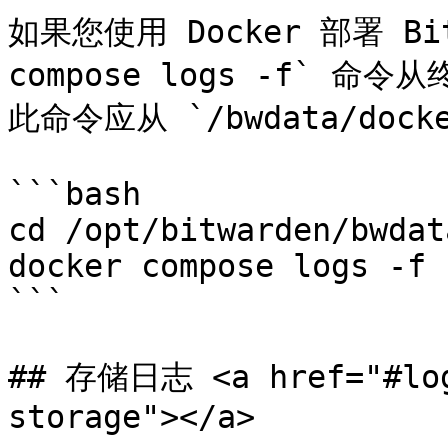
如果您使用 Docker 部署 Bit
compose logs -f`
此命令应从 `/bwdata/dock
```bash

cd /opt/bitwarden/bwdat
docker compose logs -f

```

## 存储日志 <a href="#log
storage"></a>
