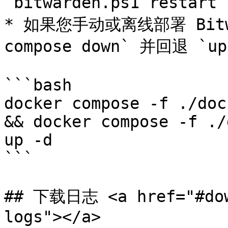
`bitwarden.ps1 restart
* 如果您手动或离线部署 Bitwa
compose down` 并回退 `u
```bash

docker compose -f ./doc
&& docker compose -f ./
up -d

```

## 下载日志 <a href="#dow
logs"></a>
